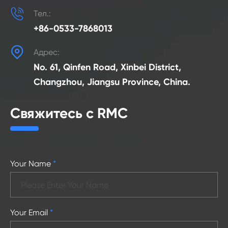

Тел.:
+86-0533-7868013

Адрес:
No. 61, Qinfen Road, Xinbei District,
Changzhou, Jiangsu Province, China.
Свяжитесь с RMC
Your Name
*
Your Email
*