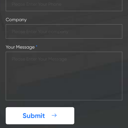
Company
Your Message
*
Submit
