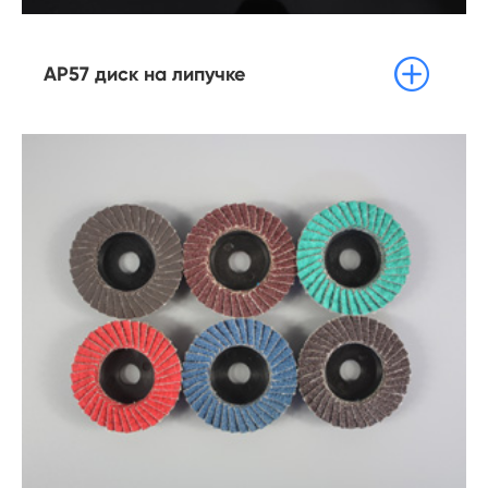

AP57 диск на липучке