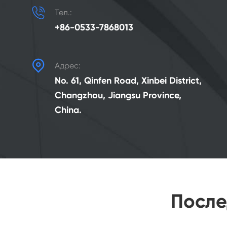

Тел.:
+86-0533-7868013

Адрес:
No. 61, Qinfen Road, Xinbei District,
Changzhou, Jiangsu Province,
China.
После