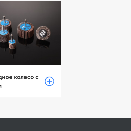
дное колесо с

м