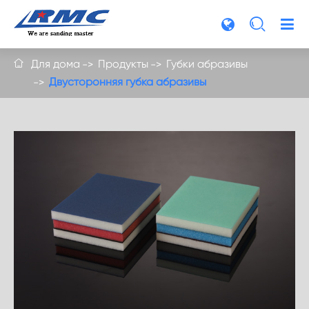

Для дома
Продукты
Губки абразивы

Двусторонняя губка абразивы