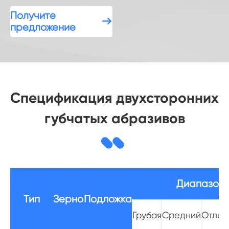
Получите

предложение
Спецификация двухсторонних
губчатых абразивов
Диапазон 
Тип
Зерно
Подложка
Грубая
Средний
Отлич