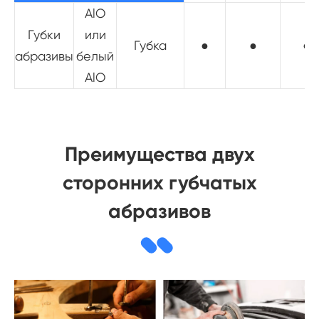
AlO
Губки
или
Губка
●
●
●
абразивы
белый
AlO
Преимущества двух
сторонних губчатых
абразивов